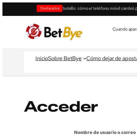
Saltar
•
La ludopatía se mudó al bolsillo: cómo el teléfono móvil cambió para siem
Destacados:
al
contenido
Cuando aparec
Inicio
Sobre BetBye
Cómo dejar de apost
Acceder
Nombre de usuario o correo 