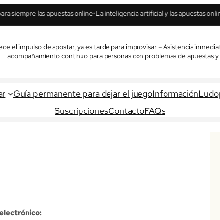
pre las apuestas online
•
La inteligencia artificial y las apuestas online: la
e el impulso de apostar, ya es tarde para improvisar – Asistencia inmediat
acompañamiento continuo para personas con problemas de apuestas y s
ar
Guía permanente para dejar el juego
Información
Ludo
Suscripciones
Contacto
FAQs
electrónico: