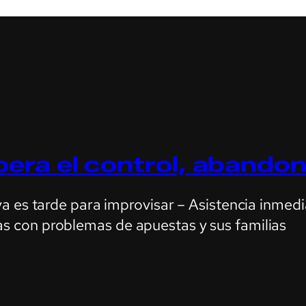
era el control, abandon
a es tarde para improvisar – Asistencia inmedi
 con problemas de apuestas y sus familias