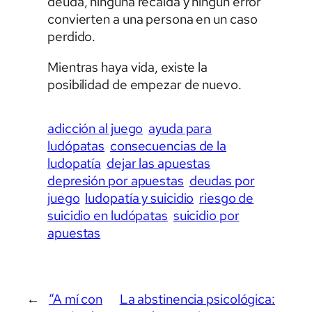
deuda, ninguna recaída y ningún error
convierten a una persona en un caso
perdido.
Mientras haya vida, existe la
posibilidad de empezar de nuevo.
adicción al juego
ayuda para
ludópatas
consecuencias de la
ludopatía
dejar las apuestas
depresión por apuestas
deudas por
juego
ludopatía y suicidio
riesgo de
suicidio en ludópatas
suicidio por
apuestas
←
“A mí con
La abstinencia psicológica: