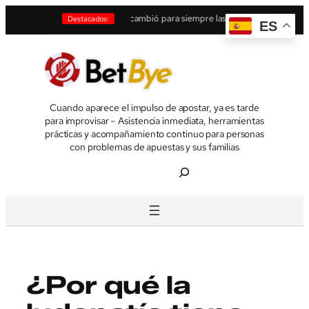
Saltar
eléfono móvil cambió para siempre las apuestas online
•
La inteligencia artifici
Destacados:
ES
al
contenido
Cuando aparece el impulso de apostar, ya es tarde
para improvisar – Asistencia inmediata, herramientas
prácticas y acompañamiento continuo para personas
con problemas de apuestas y sus familias
B
u
s
c
a
r
¿Por qué la