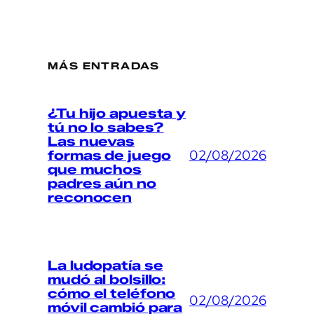
MÁS ENTRADAS
¿Tu hijo apuesta y
tú no lo sabes?
Las nuevas
02/08/2026
formas de juego
que muchos
padres aún no
reconocen
La ludopatía se
mudó al bolsillo:
cómo el teléfono
02/08/2026
móvil cambió para