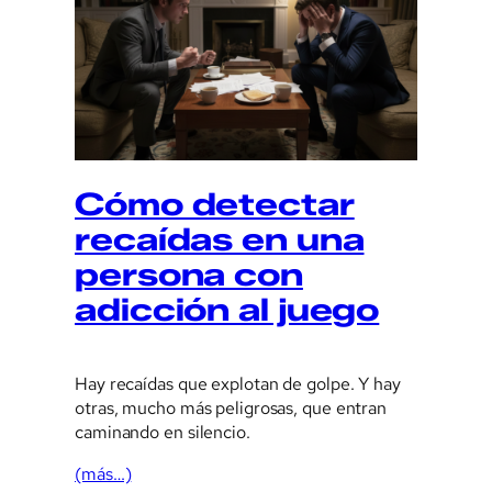
Cómo detectar
recaídas en una
persona con
adicción al juego
Hay recaídas que explotan de golpe. Y hay
otras, mucho más peligrosas, que entran
caminando en silencio.
(más…)