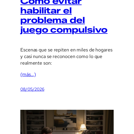
Cómo evitar
habilitar el
problema del
juego compulsivo
Escenas que se repiten en miles de hogares
y casi nunca se reconocen como lo que
realmente son:
(más…)
08/05/2026