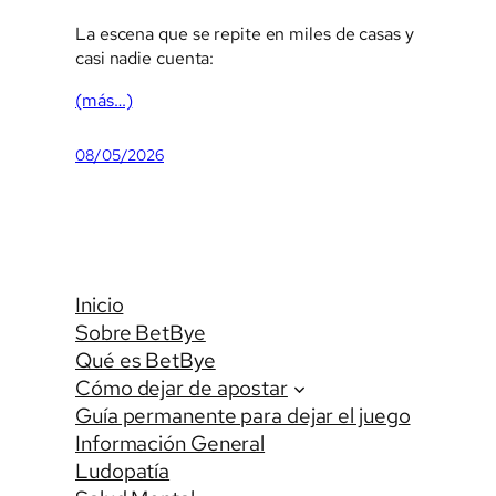
La escena que se repite en miles de casas y
casi nadie cuenta:
(más…)
08/05/2026
Inicio
Sobre BetBye
Qué es BetBye
Cómo dejar de apostar
Guía permanente para dejar el juego
Información General
Ludopatía