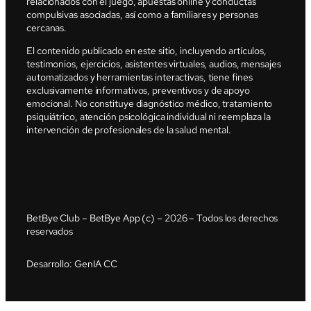
relacionados con el juego, apuestas online y conductas
compulsivas asociadas, así como a familiares y personas
cercanas.
El contenido publicado en este sitio, incluyendo artículos,
testimonios, ejercicios, asistentes virtuales, audios, mensajes
automatizados y herramientas interactivas, tiene fines
exclusivamente informativos, preventivos y de apoyo
emocional. No constituye diagnóstico médico, tratamiento
psiquiátrico, atención psicológica individual ni reemplaza la
intervención de profesionales de la salud mental.
BetBye Club – BetBye App (c) – 2026 – Todos los derechos
reservados
Desarrollo: GenIA CC