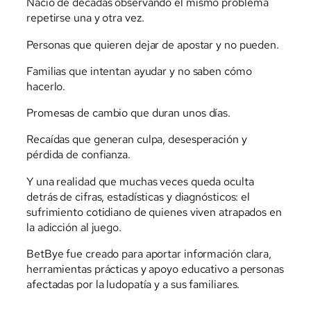
Nació de décadas observando el mismo problema
repetirse una y otra vez.
Personas que quieren dejar de apostar y no pueden.
Familias que intentan ayudar y no saben cómo
hacerlo.
Promesas de cambio que duran unos días.
Recaídas que generan culpa, desesperación y
pérdida de confianza.
Y una realidad que muchas veces queda oculta
detrás de cifras, estadísticas y diagnósticos: el
sufrimiento cotidiano de quienes viven atrapados en
la adicción al juego.
BetBye fue creado para aportar información clara,
herramientas prácticas y apoyo educativo a personas
afectadas por la ludopatía y a sus familiares.