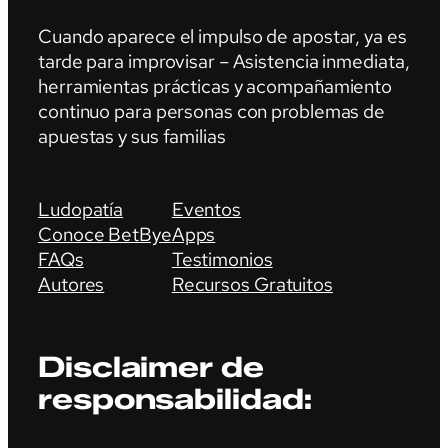
Cuando aparece el impulso de apostar, ya es
tarde para improvisar – Asistencia inmediata,
herramientas prácticas y acompañamiento
continuo para personas con problemas de
apuestas y sus familias
Ludopatía
Eventos
Conoce BetBye
Apps
FAQs
Testimonios
Autores
Recursos Gratuitos
Disclaimer de
responsabilidad: