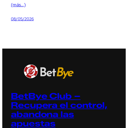
(más…)
08/05/2026
BetBye Club –
Recupera el control,
abandona las
apuestas