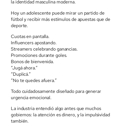
la identidad masculina moderna.
Hoy un adolescente puede mirar un partido de
fútbol y recibir más estímulos de apuestas que de
deporte.
Cuotas en pantalla.
Influencers apostando.
Streamers celebrando ganancias.
Promociones durante goles.
Bonos de bienvenida.
“Jugá ahora.”
“Duplicá.”
“No te quedes afuera.”
Todo cuidadosamente diseñado para generar
urgencia emocional.
La industria entendió algo antes que muchos
gobiernos: la atención es dinero, y la impulsividad
también.