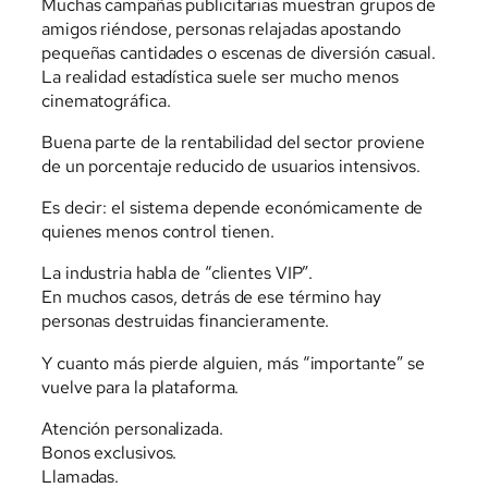
Muchas campañas publicitarias muestran grupos de
amigos riéndose, personas relajadas apostando
pequeñas cantidades o escenas de diversión casual.
La realidad estadística suele ser mucho menos
cinematográfica.
Buena parte de la rentabilidad del sector proviene
de un porcentaje reducido de usuarios intensivos.
Es decir: el sistema depende económicamente de
quienes menos control tienen.
La industria habla de “clientes VIP”.
En muchos casos, detrás de ese término hay
personas destruidas financieramente.
Y cuanto más pierde alguien, más “importante” se
vuelve para la plataforma.
Atención personalizada.
Bonos exclusivos.
Llamadas.