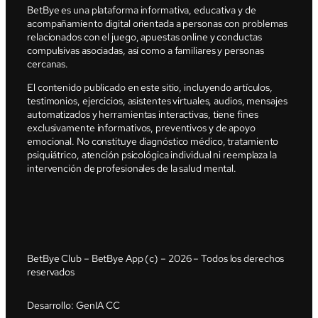
BetBye es una plataforma informativa, educativa y de
acompañamiento digital orientada a personas con problemas
relacionados con el juego, apuestas online y conductas
compulsivas asociadas, así como a familiares y personas
cercanas.
El contenido publicado en este sitio, incluyendo artículos,
testimonios, ejercicios, asistentes virtuales, audios, mensajes
automatizados y herramientas interactivas, tiene fines
exclusivamente informativos, preventivos y de apoyo
emocional. No constituye diagnóstico médico, tratamiento
psiquiátrico, atención psicológica individual ni reemplaza la
intervención de profesionales de la salud mental.
BetBye Club – BetBye App (c) – 2026 – Todos los derechos
reservados
Desarrollo: GenIA CC