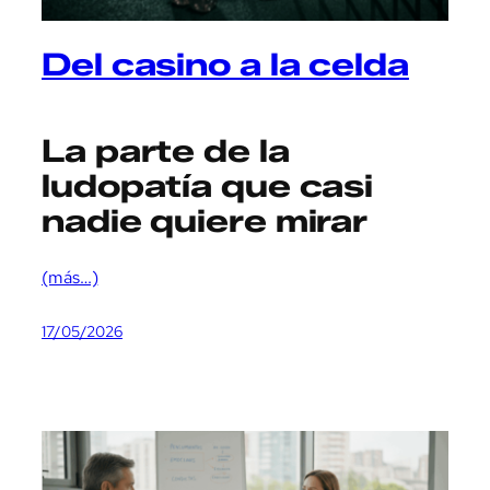
Del casino a la celda
La parte de la
ludopatía que casi
nadie quiere mirar
(más…)
17/05/2026