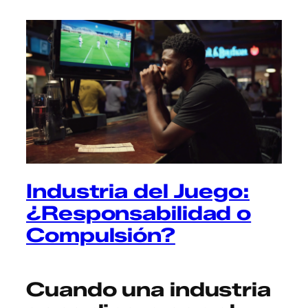
Industria del Juego:
¿Responsabilidad o
Compulsión?
Cuando una industria