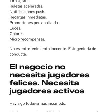
Tiros gratis.
Ruletas aceleradas.
Notificaciones push.
Recargas inmediatas.
Promociones personalizadas.
Luces.
Colores.
Micro recompensas.
No es entretenimiento inocente. Es ingeniería de
conducta.
El negocio no
necesita jugadores
felices. Necesita
jugadores activos
Hay algo todavía más incómodo.