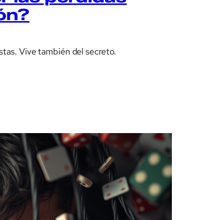
ón?
estas. Vive también del secreto.