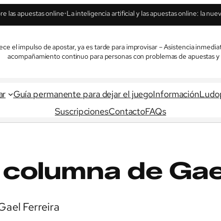
encia artificial y las apuestas online: la nueva trampa que conoce mejor al 
e el impulso de apostar, ya es tarde para improvisar – Asistencia inmediat
acompañamiento continuo para personas con problemas de apuestas y s
ar
Guía permanente para dejar el juego
Información
Ludo
Suscripciones
Contacto
FAQs
 columna de Gae
Gael Ferreira