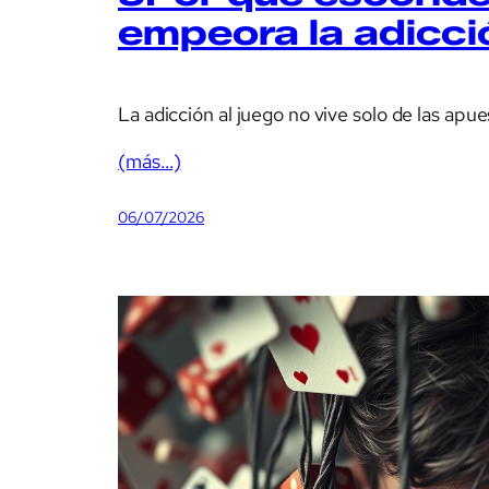
empeora la adicci
La adicción al juego no vive solo de las apu
(más…)
06/07/2026