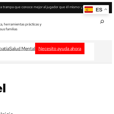
jugador que él mismo
•
¿Cómo dejar de apostar cuando no puedes controlar e
ES
B
a, herramientas prácticas y
u
us familias
s
c
patía
Salud Mental
Necesito ayuda ahora
a
r
l