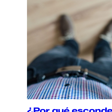
¿Por qué esconder