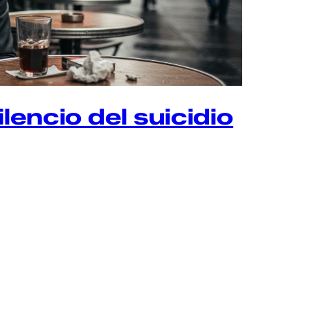
ilencio del suicidio