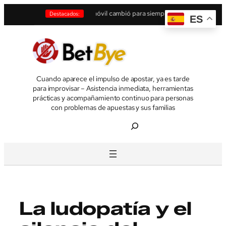
Saltar
teléfono móvil cambió para siempre las apuestas online
•
La inteligencia artific
Destacados:
ES
al
contenido
Cuando aparece el impulso de apostar, ya es tarde
para improvisar – Asistencia inmediata, herramientas
prácticas y acompañamiento continuo para personas
con problemas de apuestas y sus familias
B
u
s
c
a
r
La ludopatía y el