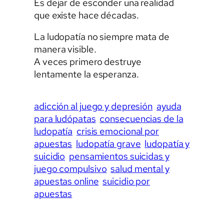
Es dejar de esconder una realidad
que existe hace décadas.
La ludopatía no siempre mata de
manera visible.
A veces primero destruye
lentamente la esperanza.
adicción al juego y depresión
ayuda
para ludópatas
consecuencias de la
ludopatía
crisis emocional por
apuestas
ludopatía grave
ludopatía y
suicidio
pensamientos suicidas y
juego compulsivo
salud mental y
apuestas online
suicidio por
apuestas