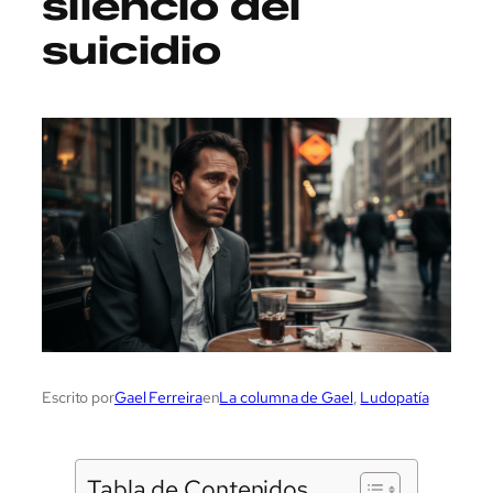
silencio del
suicidio
Escrito por
Gael Ferreira
en
La columna de Gael
, 
Ludopatía
Tabla de Contenidos