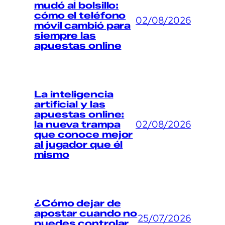
mudó al bolsillo:
cómo el teléfono
02/08/2026
móvil cambió para
siempre las
apuestas online
La inteligencia
artificial y las
apuestas online:
02/08/2026
la nueva trampa
que conoce mejor
al jugador que él
mismo
¿Cómo dejar de
apostar cuando no
25/07/2026
puedes controlar