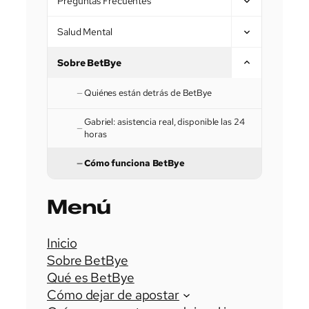
Preguntas Frecuentes
Salud Mental
Sobre BetBye
Quiénes están detrás de BetBye
Gabriel: asistencia real, disponible las 24
horas
Cómo funciona BetBye
Menú
Inicio
Sobre BetBye
Qué es BetBye
Cómo dejar de apostar