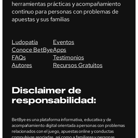
herramientas prácticas y acompañamiento
continuo para personas con problemas de
apuestas y sus familias
Ludopatía
Eventos
Conoce BetBye
Apps
FAQs
Testimonios
Autores
Recursos Gratuitos
Disclaimer de
responsabilidad:
BetBye es una plataforma informativa, educativa y de
acompañamiento digital orientada a personas con problemas
relacionados con el juego, apuestas online y conductas
compulsivas asociadas, así como a familiares y personas