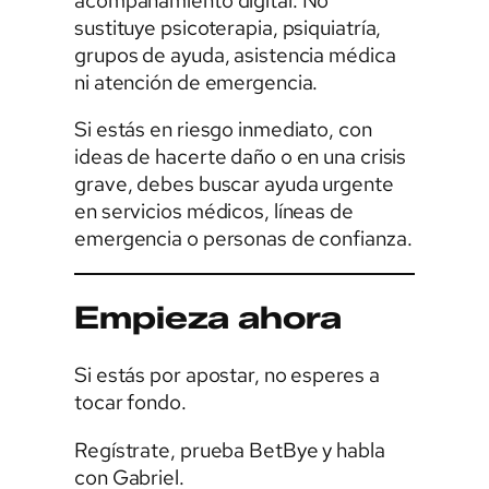
acompañamiento digital. No
sustituye psicoterapia, psiquiatría,
grupos de ayuda, asistencia médica
ni atención de emergencia.
Si estás en riesgo inmediato, con
ideas de hacerte daño o en una crisis
grave, debes buscar ayuda urgente
en servicios médicos, líneas de
emergencia o personas de confianza.
Empieza ahora
Si estás por apostar, no esperes a
tocar fondo.
Regístrate, prueba BetBye y habla
con Gabriel.