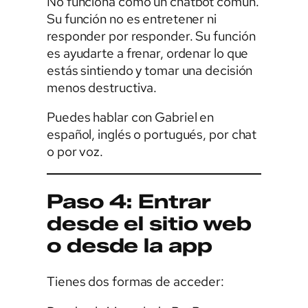
No funciona como un chatbot común.
Su función no es entretener ni
responder por responder. Su función
es ayudarte a frenar, ordenar lo que
estás sintiendo y tomar una decisión
menos destructiva.
Puedes hablar con Gabriel en
español, inglés o portugués, por chat
o por voz.
Paso 4: Entrar
desde el sitio web
o desde la app
Tienes dos formas de acceder: