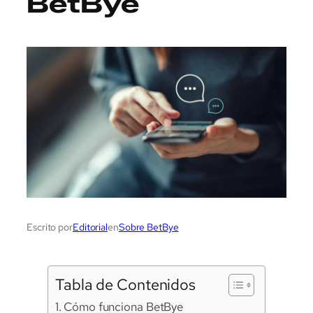
BetBye
Escrito por
Editorial
en
Sobre BetBye
Tabla de Contenidos
Cómo funciona BetBye