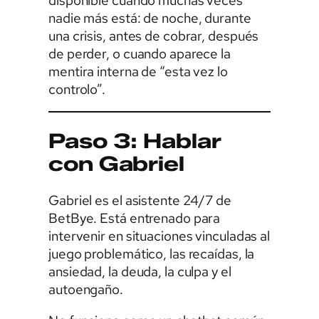
disponible cuando muchas veces
nadie más está: de noche, durante
una crisis, antes de cobrar, después
de perder, o cuando aparece la
mentira interna de “esta vez lo
controlo”.
Paso 3: Hablar
con Gabriel
Gabriel es el asistente 24/7 de
BetBye. Está entrenado para
intervenir en situaciones vinculadas al
juego problemático, las recaídas, la
ansiedad, la deuda, la culpa y el
autoengaño.