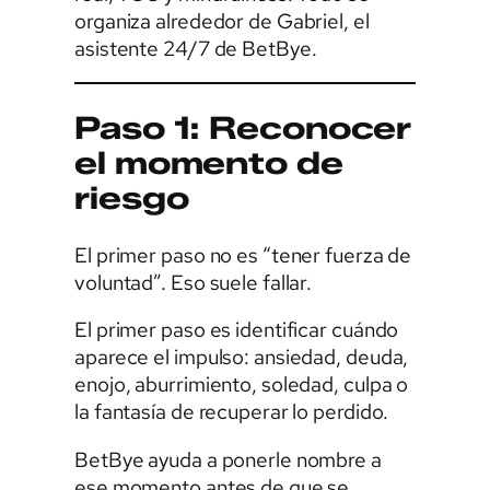
organiza alrededor de Gabriel, el
asistente 24/7 de BetBye.
Paso 1: Reconocer
el momento de
riesgo
El primer paso no es “tener fuerza de
voluntad”. Eso suele fallar.
El primer paso es identificar cuándo
aparece el impulso: ansiedad, deuda,
enojo, aburrimiento, soledad, culpa o
la fantasía de recuperar lo perdido.
BetBye ayuda a ponerle nombre a
ese momento antes de que se