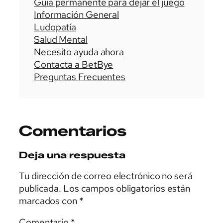
Guía permanente para dejar el juego
Información General
Ludopatía
Salud Mental
Necesito ayuda ahora
Contacta a BetBye
Preguntas Frecuentes
Comentarios
Deja una respuesta
Tu dirección de correo electrónico no será
publicada.
Los campos obligatorios están
marcados con
*
Comentario
*