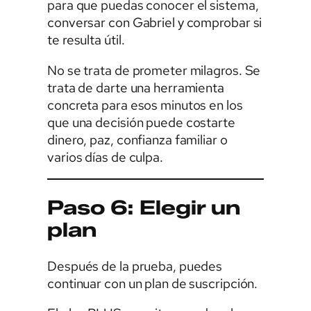
para que puedas conocer el sistema,
conversar con Gabriel y comprobar si
te resulta útil.
No se trata de prometer milagros. Se
trata de darte una herramienta
concreta para esos minutos en los
que una decisión puede costarte
dinero, paz, confianza familiar o
varios días de culpa.
Paso 6: Elegir un
plan
Después de la prueba, puedes
continuar con un plan de suscripción.