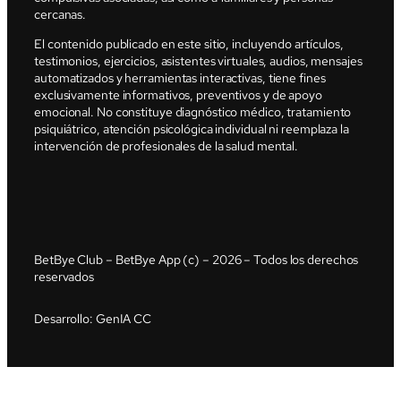
cercanas.
El contenido publicado en este sitio, incluyendo artículos,
testimonios, ejercicios, asistentes virtuales, audios, mensajes
automatizados y herramientas interactivas, tiene fines
exclusivamente informativos, preventivos y de apoyo
emocional. No constituye diagnóstico médico, tratamiento
psiquiátrico, atención psicológica individual ni reemplaza la
intervención de profesionales de la salud mental.
BetBye Club – BetBye App (c) – 2026 – Todos los derechos
reservados
Desarrollo: GenIA CC