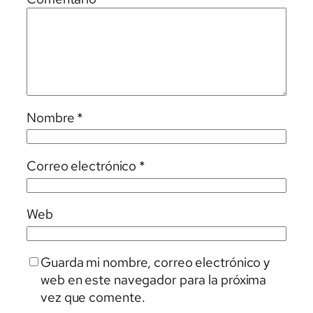
Nombre
*
Correo electrónico
*
Web
Guarda mi nombre, correo electrónico y
web en este navegador para la próxima
vez que comente.