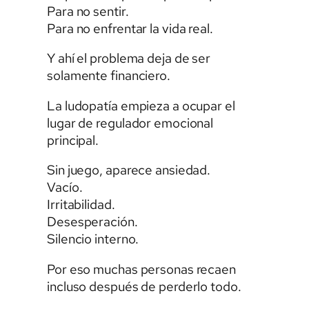
Para no sentir.
Para no enfrentar la vida real.
Y ahí el problema deja de ser
solamente financiero.
La ludopatía empieza a ocupar el
lugar de regulador emocional
principal.
Sin juego, aparece ansiedad.
Vacío.
Irritabilidad.
Desesperación.
Silencio interno.
Por eso muchas personas recaen
incluso después de perderlo todo.