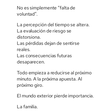
No es simplemente “falta de
voluntad”.
La percepción del tiempo se altera.
La evaluación de riesgo se
distorsiona.
Las pérdidas dejan de sentirse
reales.
Las consecuencias futuras
desaparecen.
Todo empieza a reducirse al próximo
minuto. A la próxima apuesta. Al
próximo giro.
El mundo exterior pierde importancia.
La familia.