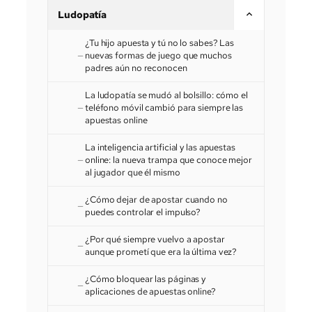
Ludopatía
¿Tu hijo apuesta y tú no lo sabes? Las
nuevas formas de juego que muchos
padres aún no reconocen
La ludopatía se mudó al bolsillo: cómo el
teléfono móvil cambió para siempre las
apuestas online
La inteligencia artificial y las apuestas
online: la nueva trampa que conoce mejor
al jugador que él mismo
¿Cómo dejar de apostar cuando no
puedes controlar el impulso?
¿Por qué siempre vuelvo a apostar
aunque prometí que era la última vez?
¿Cómo bloquear las páginas y
aplicaciones de apuestas online?