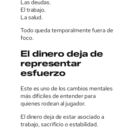
Las deudas.
El trabajo.
La salud.
Todo queda temporalmente fuera de
foco.
El dinero deja de
representar
esfuerzo
Este es uno de los cambios mentales
más difíciles de entender para
quienes rodean al jugador.
El dinero deja de estar asociado a
trabajo, sacrificio o estabilidad.