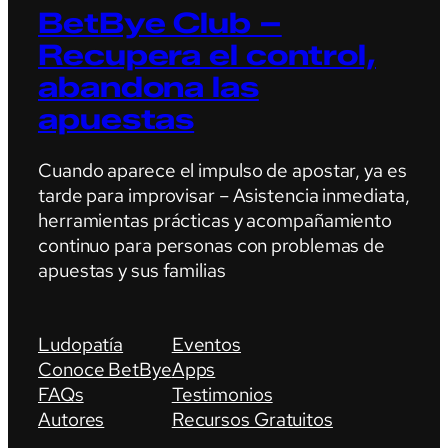
BetBye Club –
Recupera el control,
abandona las
apuestas
Cuando aparece el impulso de apostar, ya es
tarde para improvisar – Asistencia inmediata,
herramientas prácticas y acompañamiento
continuo para personas con problemas de
apuestas y sus familias
Ludopatía
Eventos
Conoce BetBye
Apps
FAQs
Testimonios
Autores
Recursos Gratuitos