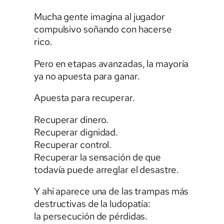
Mucha gente imagina al jugador
compulsivo soñando con hacerse
rico.
Pero en etapas avanzadas, la mayoría
ya no apuesta para ganar.
Apuesta para recuperar.
Recuperar dinero.
Recuperar dignidad.
Recuperar control.
Recuperar la sensación de que
todavía puede arreglar el desastre.
Y ahí aparece una de las trampas más
destructivas de la ludopatía:
la persecución de pérdidas.