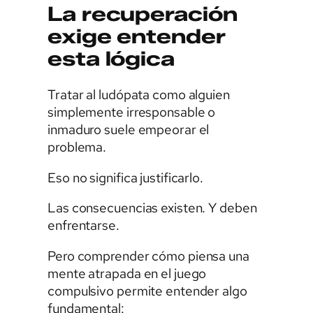
La recuperación
exige entender
esta lógica
Tratar al ludópata como alguien
simplemente irresponsable o
inmaduro suele empeorar el
problema.
Eso no significa justificarlo.
Las consecuencias existen. Y deben
enfrentarse.
Pero comprender cómo piensa una
mente atrapada en el juego
compulsivo permite entender algo
fundamental: