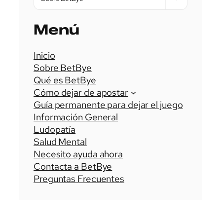
Menú
Inicio
Sobre BetBye
Qué es BetBye
Cómo dejar de apostar
Guía permanente para dejar el juego
Información General
Ludopatía
Salud Mental
Necesito ayuda ahora
Contacta a BetBye
Preguntas Frecuentes